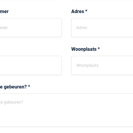
mmer
Adres *
Woonplaats *
te gebeuren? *