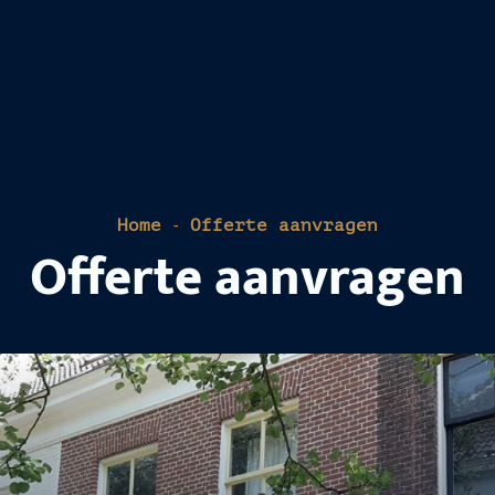
Home
Gevelrenovatie
Reinigen
Impregneren
-
Home
Offerte aanvragen
Offerte aanvragen
Isoleren
Over ons
Blogs & nieuws
FAQ