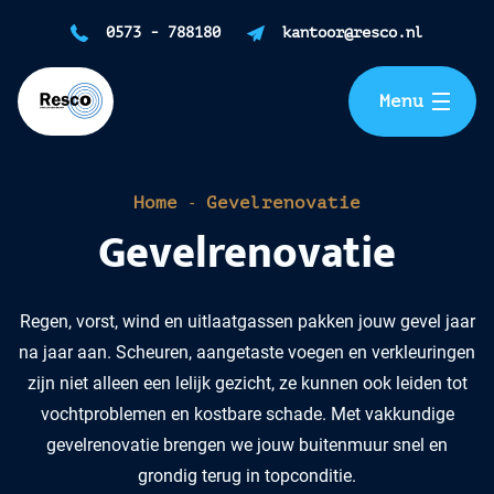
Home
0573 - 788180
kantoor@resco.nl
Gevelrenovatie
Menu
Reinigen
-
Home
Gevelrenovatie
Impregneren
Gevelrenovatie
Isoleren
Regen, vorst, wind en uitlaatgassen pakken jouw gevel jaar
Over ons
na jaar aan. Scheuren, aangetaste voegen en verkleuringen
zijn niet alleen een lelijk gezicht, ze kunnen ook leiden tot
Blogs & nieuws
vochtproblemen en kostbare schade. Met vakkundige
gevelrenovatie brengen we jouw buitenmuur snel en
FAQ
grondig terug in topconditie.