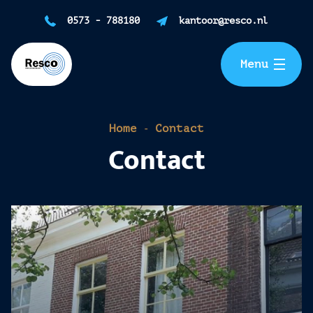
Home
0573 - 788180
kantoor@resco.nl
Gevelrenovatie
Menu
Reinigen
-
Home
Contact
Impregneren
Contact
Isoleren
Over ons
Blogs & nieuws
FAQ