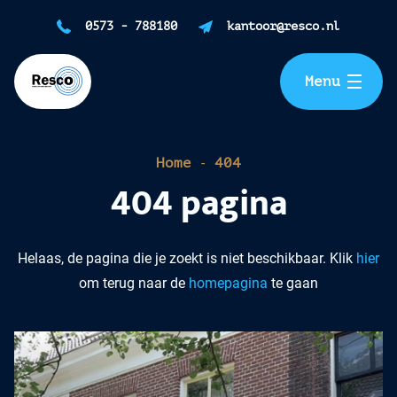
Home
0573 - 788180
kantoor@resco.nl
Gevelrenovatie
Menu
Reinigen
-
Home
404
Impregneren
404 pagina
Isoleren
Helaas, de pagina die je zoekt is niet beschikbaar. Klik
hier
Over ons
om terug naar de
homepagina
te gaan
Blogs & nieuws
FAQ